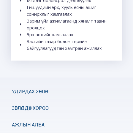
Мэдлэг боловсрол дээшлүүлэх
Гишүүдийн эрх, хууль ёсны ашиг
сонирхлыг хамгаалах
Зарим үйл ажиллагаанд хяналт тавин
оролцох
Эрх ашгийг хамгаалах
Засгийн газар болон төрийн
байгууллагуудтай хамтран ажиллах
УДИРДАХ ЗӨВЛӨЛ
ЗӨВЛӨЛДӨХ ХОРОО
АЖЛЫН АЛБА