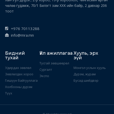
чөлөө гудамж, 70/1 Билэгт зам ХХК-ийн байр, 2 давхар 206
тоот
+976 70113288
info@mra.mn
Бидний
Үйл ажиллагаа
Хууль, эрх
тухай
зүй
Тусгай зөвшөөрөл
Удирдах зөвлөл
Монгол услын хууль
Сургалт
Зөвлөлдөх хороо
Дүрэм, журам
Экспо
Гишүүн байгууллага
Бусад шийдвэр
Холбооны дүрэм
Түүх