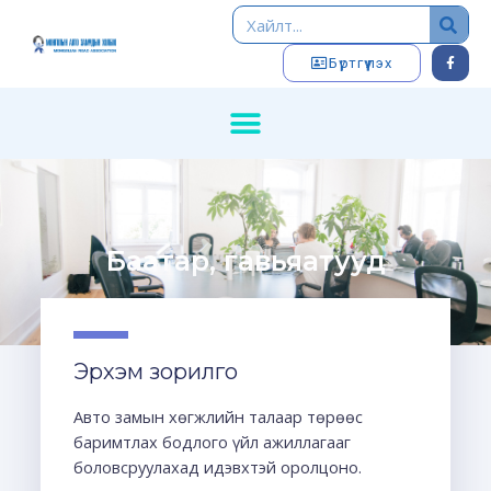
Бүртгүүлэх
Баатар, гавьяатууд
Эрхэм зорилго
Авто замын хөгжлийн талаар төрөөс
баримтлах бодлого үйл ажиллагааг
боловсруулахад идэвхтэй оролцоно.