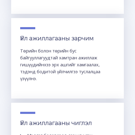
Үйл ажиллагааны зарчим
Төрийн болон төрийн бус
байгууллагуудтай хамтран ажиллаж
гишүүдийнхээ эрх ашгийг хамгаалах,
тэдэнд бодитой үйлчилгээ туслалцаа
үзүүлнэ.
Үйл ажиллагааны чиглэл