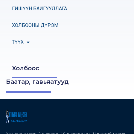
ГИШҮҮН БАЙГУУЛЛАГА
ХОЛБООНЫ ДҮРЭМ
ТҮҮХ
Холбоос
Баатар, гавьяатууд
Хан-Уул дүүрэг, 2-р хороо, 19-р хороолол, Чингисийн өргөн