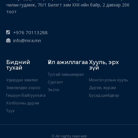
чөлөө гудамж, 70/1 Билэгт зам ХХК-ийн байр, 2 давхар 206
тоот
+976 70113288
info@mra.mn
Бидний
Үйл ажиллагаа
Хууль, эрх
тухай
зүй
Тусгай зөвшөөрөл
Удирдах зөвлөл
Монгол услын хууль
Сургалт
Зөвлөлдөх хороо
Дүрэм, журам
Экспо
Гишүүн байгууллага
Бусад шийдвэр
Холбооны дүрэм
Түүх
© All rights reserved