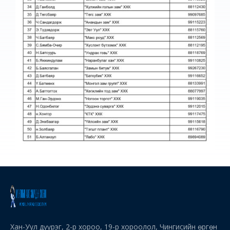
Хан-Уул дүүрэг, 2-р хороо, 19-р хороолол, Чингисийн өргөн