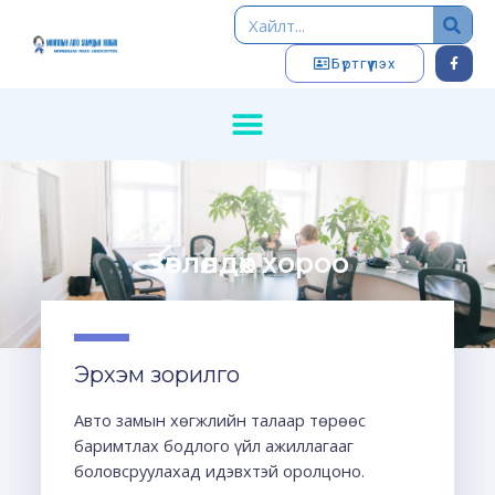
Бүртгүүлэх
Зөвлөлдөх хороо
Эрхэм зорилго
Авто замын хөгжлийн талаар төрөөс
баримтлах бодлого үйл ажиллагааг
боловсруулахад идэвхтэй оролцоно.