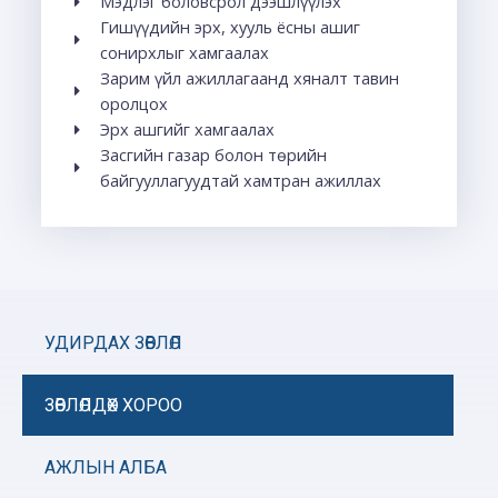
Мэдлэг боловсрол дээшлүүлэх
Гишүүдийн эрх, хууль ёсны ашиг
сонирхлыг хамгаалах
Зарим үйл ажиллагаанд хяналт тавин
оролцох
Эрх ашгийг хамгаалах
Засгийн газар болон төрийн
байгууллагуудтай хамтран ажиллах
УДИРДАХ ЗӨВЛӨЛ
ЗӨВЛӨЛДӨХ ХОРОО
АЖЛЫН АЛБА