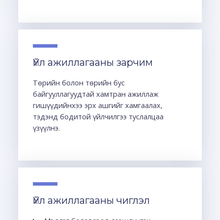
Үйл ажиллагааны зарчим
Төрийн болон төрийн бус
байгууллагуудтай хамтран ажиллаж
гишүүдийнхээ эрх ашгийг хамгаалах,
тэдэнд бодитой үйлчилгээ туслалцаа
үзүүлнэ.
Үйл ажиллагааны чиглэл